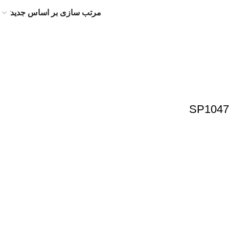
نت ترمز های کیو مدل SP1047
نماد اعتماد الکترونیک