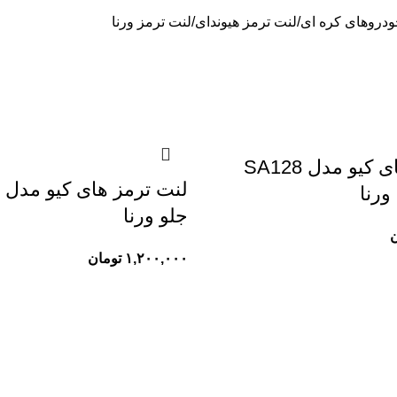
ودروهای کره ای
لنت ترمز هیوندای
لنت ترمز ورنا
لنت ترمز های کیو مدل SA128
ل
ورنا
جلو ورنا
ن
۱,۲۰۰,۰۰۰
تومان
دسترسی سریع
ای ایرانی
لنت ترمز
های چینی
قوانین و مقررات
های کره ای
درباره ما
ای ژاپنی
تماس با ما