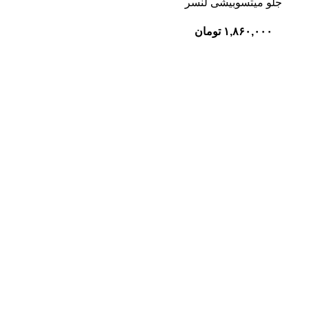
جلو میتسوبیشی لنسر
۱,۸۶۰,۰۰۰
تومان
اطلاعات تماس
فروشگاه لنت ترمز محمد
آدرس: تهران، خیابان امیرکبیر، مجتمع تجاری سپهر
طبقه منفی 1 ، شماره B123
تلفن:
02136613008
محصولات
لنت ترمز خودروهای ایرانی
لنت ترمز خودروهای چینی
لنت ترمز خودروهای کره ای
لنت ترمز خودروهای ژاپنی