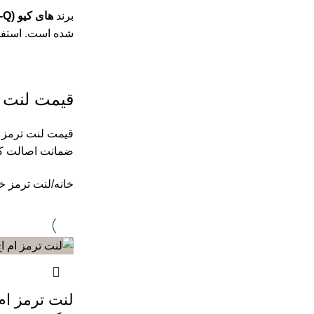
برند
های کیو (HI-Q)
شده است. استفاده از لنت HI-Q اورجینال باعث ترمزگیری دقیق، کاهش سایش دیسک و
قیمت لنت ت
قیمت لنت ترمز د
ضمانت اصالت کال
خانه
لنت ترمز خ