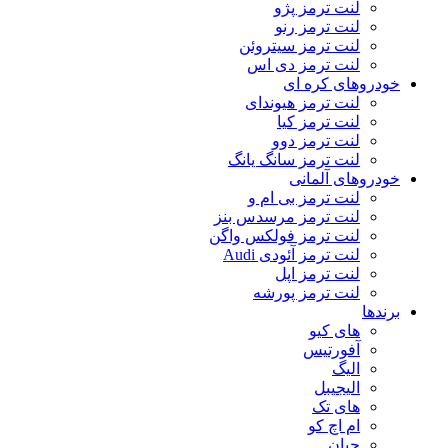
لنت ترمز پژو
لنت ترمز رنو
لنت ترمز سیتروئن
لنت ترمز دی اس
خودروهای کره ای
لنت ترمز هیوندای
لنت ترمز کیا
لنت ترمز دوو
لنت ترمز سانگ یانگ
خودروهای آلمانی
لنت ترمز بی ام و
لنت ترمز مرسدس بنز
لنت ترمز فولکس واگن
لنت ترمز آئودی Audi
لنت ترمز اپل
لنت ترمز پورشه
برندها
های کیو
آفورتیس
الیگ
الیجیبل
های تک
ام اچ کو
چیان