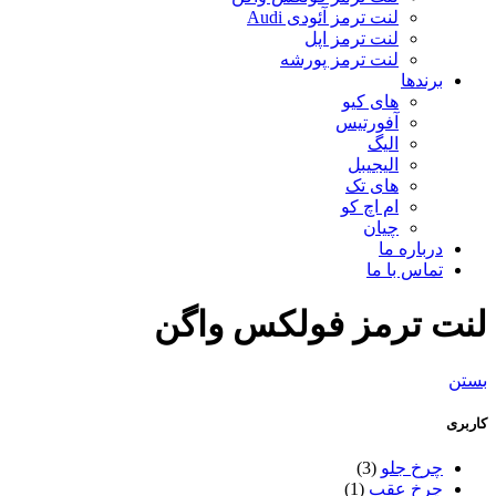
لنت ترمز آئودی Audi
لنت ترمز اپل
لنت ترمز پورشه
برندها
های کیو
آفورتیس
الیگ
الیجیبل
های تک
ام اچ کو
چیان
درباره ما
تماس با ما
لنت ترمز فولکس واگن
بستن
کاربری
چرخ جلو
(3)
چرخ عقب
(1)