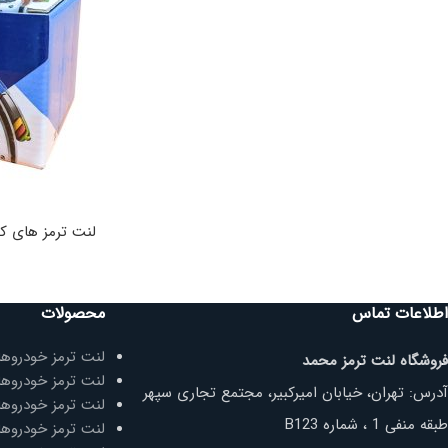
لنت ترمز های کیو مدل SP1192 ع
اطلاعات تماس
محصولات
لنت ترمز خودروها
فروشگاه لنت ترمز محمد
لنت ترمز خودروه
آدرس: تهران، خیابان امیرکبیر، مجتمع تجاری سپهر
لنت ترمز خودروها
طبقه منفی 1 ، شماره B123
لنت ترمز خودروها