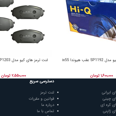
قب هیوندا ix55
لنت ترمز های کیو مدل SP1203 جلو وراکروز
۱,۶۰۰,۰۰۰
تومان
۲,۵۵۰,۰۰۰
تومان
دسترسی سریع
ی ایرانی
لنت ترمز
ای چینی
قوانین و مقررات
ی کره ای
درباره ما
ی ژاپنی
تماس با ما