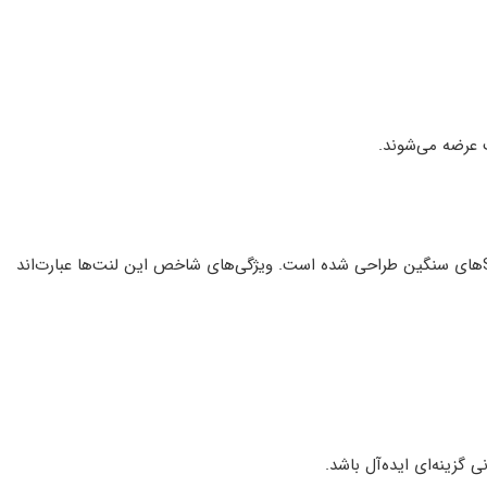
لنت ترمز HI-Q مخصوص هیوندای وراکروز از ترکیب نیمه‌فلزی مقاوم ساخته شده و برای SUVهای سنگین طراحی شده است. ویژگی‌های شاخص این لنت‌ها عبارت‌اند