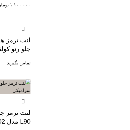
۱,۱۰۰,۰۰۰
توما
جلو رنو کول
تماس بگیرید
لنت ترمز جل
L90 مدل Nao Ceramic/RA02