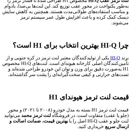
لنت ترمز عقب HI-Q
مخصوص H1 طراحی شده تا فشار ترمز را
به‌طور یکنواخت در محور عقب توزیع کند. این لنت‌ها بی‌صدا، بادوام
و مناسب استفاده‌های طولانی‌مدت هستند. همچنین به کاهش سایش
دیسک کمک کرده و باعث افزایش طول عمر سیستم ترمز
می‌شوند.
چرا HI-Q بهترین انتخاب برای H1 است؟
برند
HI-Q
یکی از تولیدکنندگان معتبر لنت ترمز در کره جنوبی و از
تأمین‌کنندگان اصلی کارخانه هیوندای است. لنت‌های HI-Q مخصوص
H1 به‌صورت دقیق برای وزن و توان این خودرو طراحی شده‌اند و
تست‌های حرارتی و کیفی سخت‌گیرانه‌ای را پشت سر گذاشته‌اند.
قیمت لنت ترمز هیوندای H1
قیمت لنت ترمز H1 بسته به مدل خودرو (۲۰۰۸ تا ۲۰۲۱) و محور
(جلو یا عقب) متفاوت است. در فروشگاه
لنت ترمز محمد
می‌توانید
لنت جلو و عقب HI-Q اصل را با
بهترین قیمت، ضمانت اصالت و
ارسال سریع
خریداری کنید.