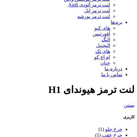
لنت ترمز آئودی Audi
لنت ترمز اپل
لنت ترمز پورشه
برندها
های کیو
آفورتیس
الیگ
الیجیبل
های تک
ام اچ کو
چیان
درباره ما
تماس با ما
لنت ترمز هیوندای H1
بستن
کاربری
چرخ جلو
(1)
چرخ عقب
(1)