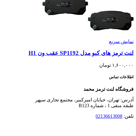
نمایش سریع
لنت ترمز های کیو مدل SP1192 عقب ون H1
۱,۶۰۰,۰۰۰
تومان
اطلاعات تماس
فروشگاه لنت ترمز محمد
آدرس: تهران، خیابان امیرکبیر، مجتمع تجاری سپهر
طبقه منفی 1 ، شماره B123
تلفن:
02136613008