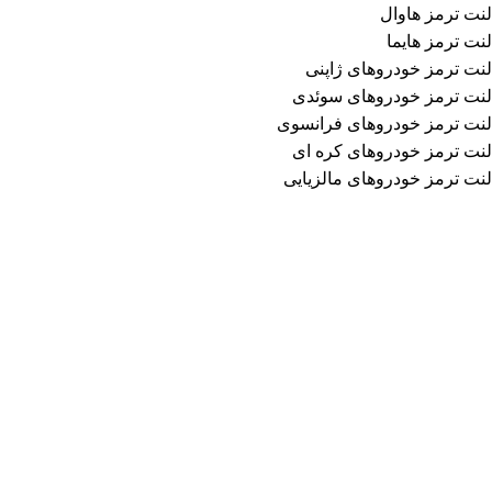
لنت ترمز هاوال
لنت ترمز هایما
لنت ترمز خودروهای ژاپنی
لنت ترمز خودروهای سوئدی
لنت ترمز خودروهای فرانسوی
لنت ترمز خودروهای کره ای
لنت ترمز خودروهای مالزیایی
اطلاعات تماس
فروشگاه لنت ترمز محمد
آدرس: تهران، خیابان امیرکبیر، مجتمع تجاری سپهر
طبقه منفی 1 ، شماره B123
تلفن:
02136613008
محصولات