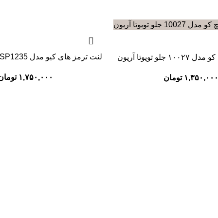
لنت ترمز های کیو مدل SP1235 جلو تویوتا آریون
جلو تویوتا آریون
۱,۷۵۰,۰۰۰
تومان
۱,۳۵۰,۰۰
تومان
دسترسی سریع
ای ایرانی
لنت ترمز
های چینی
قوانین و مقررات
های کره ای
درباره ما
ای ژاپنی
تماس با ما
های فرانسوی
وبلاگ