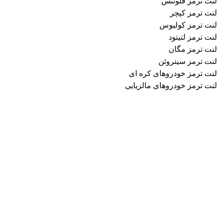
لنت ترمز فلوئنس
لنت ترمز کپچر
لنت ترمز کولیوس
لنت ترمز لتیتود
لنت ترمز مگان
لنت ترمز سیتروئن
لنت ترمز خودروهای کره ای
لنت ترمز خودروهای مالزیایی
اطلاعات تماس
فروشگاه لنت ترمز محمد
آدرس: تهران، خیابان امیرکبیر، مجتمع تجاری سپهر
طبقه منفی 1 ، شماره B123
تلفن:
02136613008
محصولات