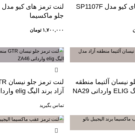
لنت ترمز های کیو مدل SP1107F
ل
جلو ماکسیما
ن
۱,۷۰۰,۰۰۰
تومان
و نیسان آلتیما منطقه
 NA29
آزاد برند الیگ elig وارداتی ZA46
تماس بگیرید