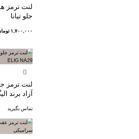
جلو تیانا
۱,۷۰۰,۰۰۰
توما
لنت ترمز جل
آزاد برند الیگ ELIG وارداتی
تماس بگیرید