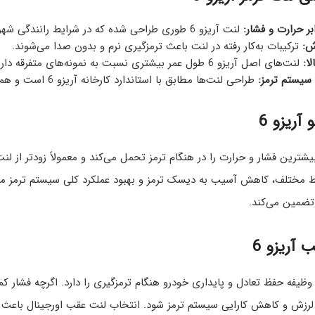
بر حرارت و فشار:
لنت آریزو 6 طوری طراحی شده که در شرایط رانندگی شهری، جاده‌ای و حتی در توقف‌های ناگهانی، عملکرد خود را حفظ کند.
ش:
ترکیبات به‌کار رفته در لنت باعث ترمزگیری نرم و بدون صدا می‌شوند.
ا:
لنت‌های اصل آریزو 6 طول عمر بیشتری نسبت به نمونه‌های متفرقه دارند و از سایش سریع دیسک جلوگیری می‌کنند.
سیستم ترمز:
طراحی لنت‌ها مطابق با استاندارد کارخانه آریزو 6 است و هماهنگی کامل با سیستم ABS و EBD خودرو دارد.
آریزو 6
ت جلو آریزو 6 بیشترین فشار و حرارت را در هنگام ترمز تحمل می‌کند و معمولاً زو
ط مختلف، کاهش آسیب به دیسک ترمز و بهبود عملکرد کلی سیستم ترمز می‌ش
 تضمین می‌کند.
 آریزو 6
نت عقب آریزو 6 وظیفه حفظ تعادل و پایداری خودرو هنگام ترمزگیری را دارد. اگرچ
لرزش و کاهش کارایی سیستم ترمز شود. انتخاب لنت عقب اورجینال باعث ا