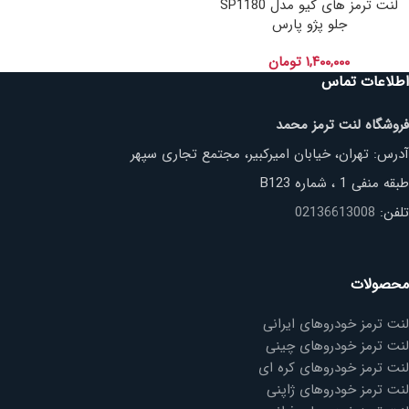
لنت ترمز های کیو مدل SP1180
جلو پژو پارس
۱,۴۰۰,۰۰۰
تومان
اطلاعات تماس
فروشگاه لنت ترمز محمد
آدرس: تهران، خیابان امیرکبیر، مجتمع تجاری سپهر
طبقه منفی 1 ، شماره B123
تلفن:
02136613008
محصولات
لنت ترمز خودروهای ایرانی
لنت ترمز خودروهای چینی
لنت ترمز خودروهای کره ای
لنت ترمز خودروهای ژاپنی