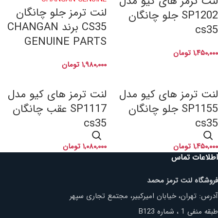
لنت ترمز های کیو مدل
لنت ترمز جلو چانگان
SP1202 جلو چانگان
CS35 برند CHANGAN
cs35
GENUINE PARTS
۱,۴۵۰,۰۰۰
تومان
۱,۹۸۰,۰۰۰
تومان
لنت ترمز های کیو مدل
لنت ترمز های کیو مدل
SP1155 جلو چانگان
SP1117 عقب چانگان
cs35
cs35
۱,۴۵۰,۰۰۰
تومان
۱,۰۸۰,۰۰۰
تومان
اطلاعات تماس
فروشگاه لنت ترمز محمد
آدرس: تهران، خیابان امیرکبیر، مجتمع تجاری سپهر
طبقه منفی 1 ، شماره B123