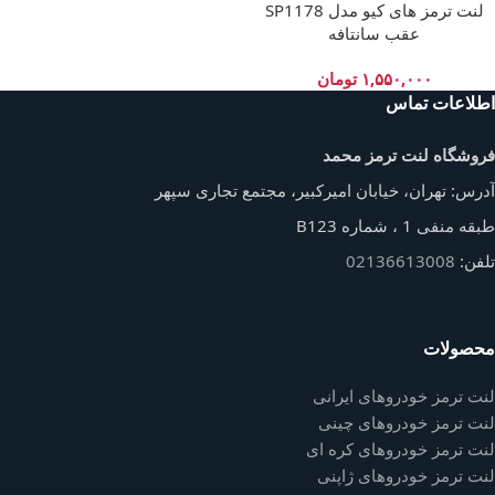
لنت ترمز های کیو مدل SP1178
عقب سانتافه
۱,۵۵۰,۰۰۰
تومان
اطلاعات تماس
فروشگاه لنت ترمز محمد
آدرس: تهران، خیابان امیرکبیر، مجتمع تجاری سپهر
طبقه منفی 1 ، شماره B123
تلفن:
02136613008
محصولات
لنت ترمز خودروهای ایرانی
لنت ترمز خودروهای چینی
لنت ترمز خودروهای کره ای
لنت ترمز خودروهای ژاپنی